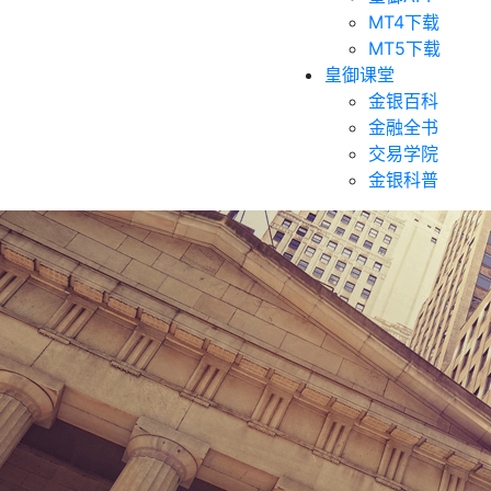
MT4下载
MT5下载
皇御课堂
金银百科
金融全书
交易学院
金银科普