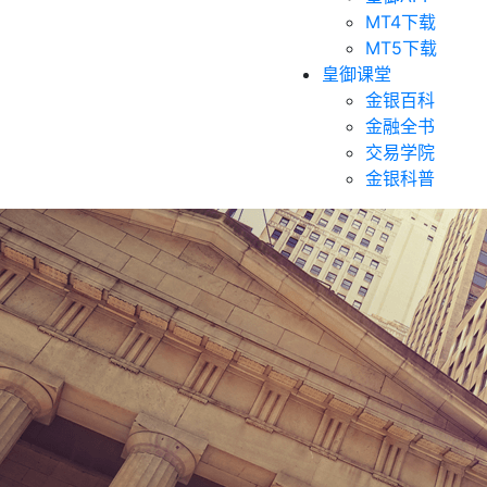
MT4下载
MT5下载
皇御课堂
金银百科
金融全书
交易学院
金银科普