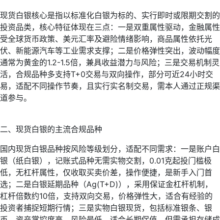
现货白银核心是指以标准化白银为标的、实行即时或限期交割的
投资品类，核心特征体现在三点：一是双重属性驱动，金融属性
受全球货币政策、美元汇率及避险情绪影响，商品属性依托光
伏、新能源汽车等工业需求支撑；二是价格弹性突出，波动幅度
通常为黄金的1.2-1.5倍，兼具收益潜力与风险；三是交易机制灵
活，合规品种多支持T+0交易与双向操作，部分可近24小时交
易，适配不同操作节奏，且实行实名制交易，需本人通过正规渠
道参与。
二、现货白银的主流合规品种
国内现货白银品种按风险等级划分，适配不同需求：一是账户白
银（纸白银），记账式品种无需实物交割，0.01克起投门槛极
低，无杠杆属性，仅收取买卖价差，操作便捷，是新手入门首
选；二是白银延期品种（Ag(T+D)），采用保证金杠杆机制，
杠杆倍数约10倍，支持双向交易，价格弹性大，适合有经验的
投资者捕捉短期行情；三是实物白银现货，包括标准银条、银
币，资产掌控度高，风险最低，适合长期保值，但需承担存储成