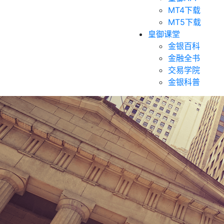
MT4下载
MT5下载
皇御课堂
金银百科
金融全书
交易学院
金银科普