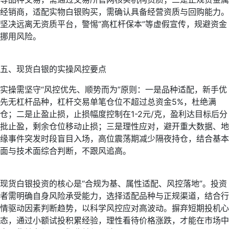
经销商，适配实物白银购买，需确认具备经营资质与回购能力。
坚决远离无资质平台，警惕“高杠杆保本”等虚假宣传，规避资金
挪用风险。
五、现货白银的实操风控要点
实操需坚守“风控优先、顺势而为”原则：一是品种适配，新手优
先无杠杆品种，杠杆交易单笔仓位不超过总资金5%，杜绝满
仓；二是止盈止损，止损幅度控制在1-2元/克，盈利达目标后分
批止盈，剩余仓位移动止损；三是理性应对，避开重大数据、地
缘事件突发时段盲目入场，高位震荡期减少隔夜持仓，结合基本
面与技术面综合判断，不跟风追高。
现货白银投资的核心是“合规为基、属性适配、风控落地”。投资
者需明确自身风险承受能力，选择适配品种与正规渠道，结合行
情驱动因素判断趋势，以科学风控应对高波动。摒弃短期投机心
态，通过小额试投积累经验，理性看待价格涨跌，才能在市场中