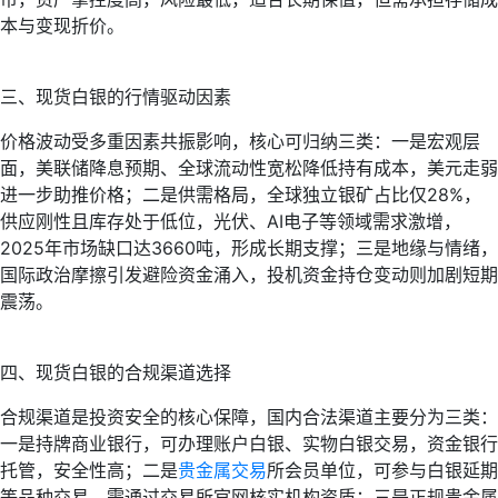
本与变现折价。
三、现货白银的行情驱动因素
价格波动受多重因素共振影响，核心可归纳三类：一是宏观层
面，美联储降息预期、全球流动性宽松降低持有成本，美元走弱
进一步助推价格；二是供需格局，全球独立银矿占比仅28%，
供应刚性且库存处于低位，光伏、AI电子等领域需求激增，
2025年市场缺口达3660吨，形成长期支撑；三是地缘与情绪，
国际政治摩擦引发避险资金涌入，投机资金持仓变动则加剧短期
震荡。
四、现货白银的合规渠道选择
合规渠道是投资安全的核心保障，国内合法渠道主要分为三类：
一是持牌商业银行，可办理账户白银、实物白银交易，资金银行
托管，安全性高；二是
贵金属交易
所会员单位，可参与白银延期
等品种交易，需通过交易所官网核实机构资质；三是正规贵金属