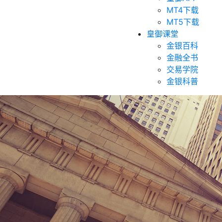
MT4下载
MT5下载
皇御课堂
金银百科
金融全书
交易学院
金银科普