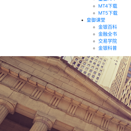
MT4下载
MT5下载
皇御课堂
金银百科
金融全书
交易学院
金银科普