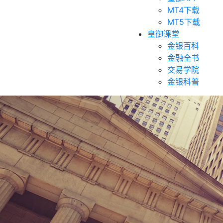
MT4下载
MT5下载
皇御课堂
金银百科
金融全书
交易学院
金银科普