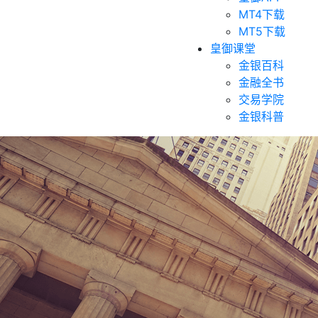
MT4下载
MT5下载
皇御课堂
金银百科
金融全书
交易学院
金银科普