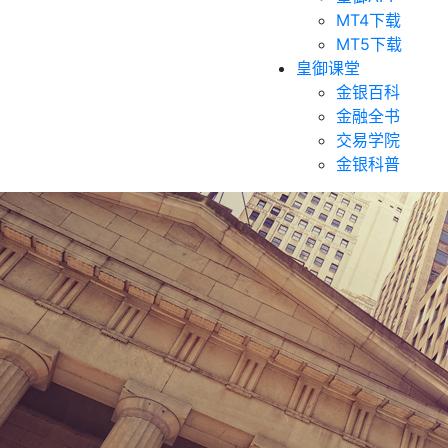
MT4下载
MT5下载
皇御课堂
金银百科
金融全书
交易学院
金银科普