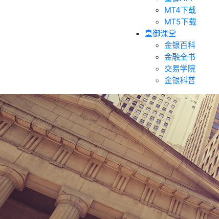
MT4下载
MT5下载
皇御课堂
金银百科
金融全书
交易学院
金银科普