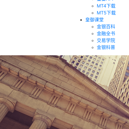
MT4下载
MT5下载
皇御课堂
金银百科
金融全书
交易学院
金银科普