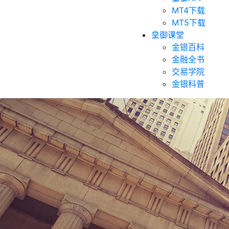
MT4下载
MT5下载
皇御课堂
金银百科
金融全书
交易学院
金银科普