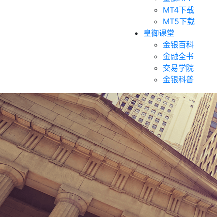
MT4下载
MT5下载
皇御课堂
金银百科
金融全书
交易学院
金银科普