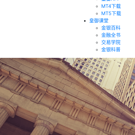
MT4下载
MT5下载
皇御课堂
金银百科
金融全书
交易学院
金银科普