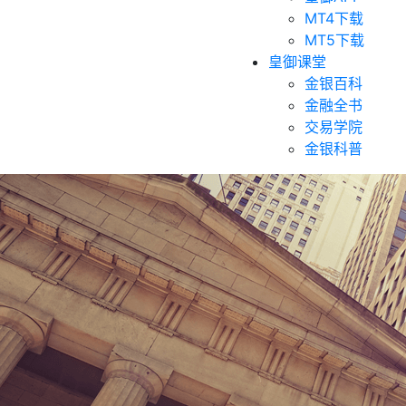
MT4下载
MT5下载
皇御课堂
金银百科
金融全书
交易学院
金银科普