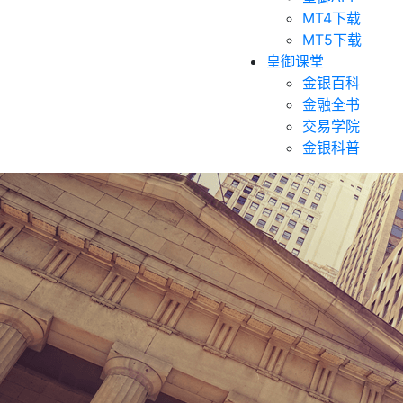
MT4下载
MT5下载
皇御课堂
金银百科
金融全书
交易学院
金银科普