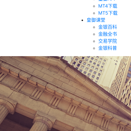
MT4下载
MT5下载
皇御课堂
金银百科
金融全书
交易学院
金银科普