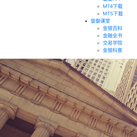
MT4下载
MT5下载
皇御课堂
金银百科
金融全书
交易学院
金银科普