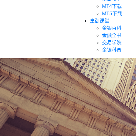
MT4下载
MT5下载
皇御课堂
金银百科
金融全书
交易学院
金银科普