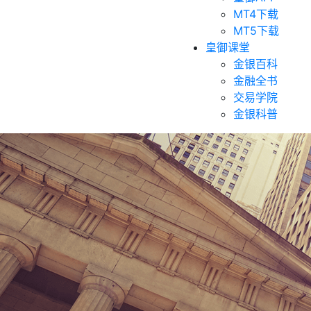
MT4下载
MT5下载
皇御课堂
金银百科
金融全书
交易学院
金银科普