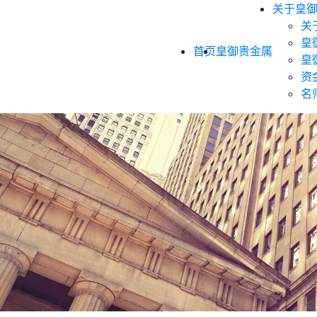
关于皇
关
皇
首页
皇御贵金属
皇
资
名