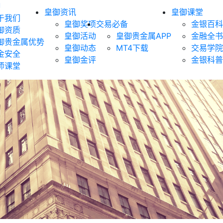
御
皇御资讯
皇御课堂
于我们
皇御奖项
交易必备
金银百科
御资质
皇御活动
皇御贵金属APP
金融全书
御贵金属优势
皇御动态
MT4下载
交易学院
金安全
皇御金评
金银科普
师课堂