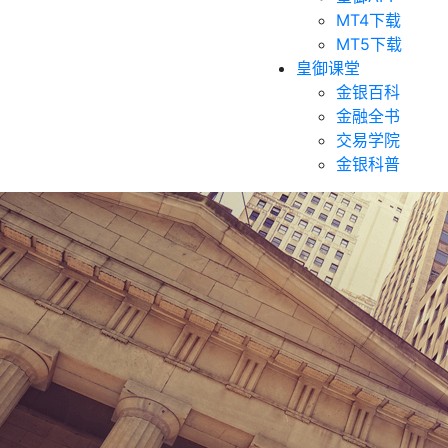
MT4下载
MT5下载
皇御课堂
金银百科
金融全书
交易学院
金银科普