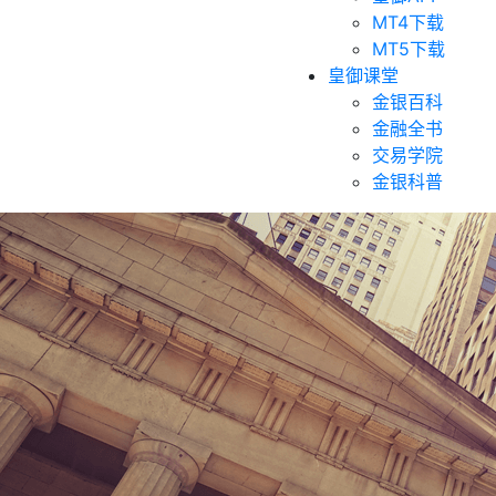
MT4下载
MT5下载
皇御课堂
金银百科
金融全书
交易学院
金银科普