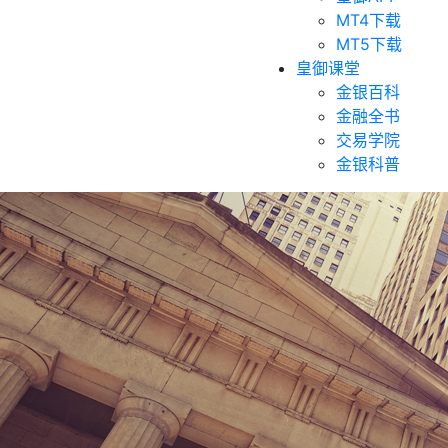
MT4下载
MT5下载
皇御课堂
金银百科
金融全书
交易学院
金银科普