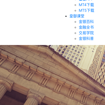
MT4下载
MT5下载
皇御课堂
金银百科
金融全书
交易学院
金银科普