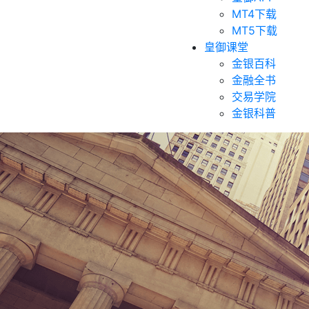
MT4下载
MT5下载
皇御课堂
金银百科
金融全书
交易学院
金银科普