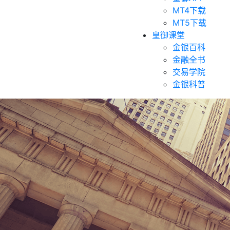
MT4下载
MT5下载
皇御课堂
金银百科
金融全书
交易学院
金银科普