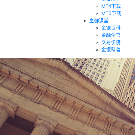
MT4下载
MT5下载
皇御课堂
金银百科
金融全书
交易学院
金银科普