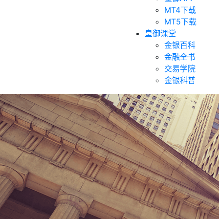
MT4下载
MT5下载
皇御课堂
金银百科
金融全书
交易学院
金银科普