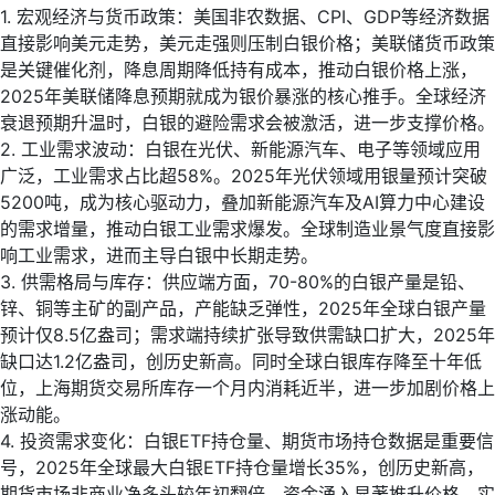
1. 宏观经济与货币政策：美国非农数据、CPI、GDP等经济数据
直接影响美元走势，美元走强则压制白银价格；美联储货币政策
是关键催化剂，降息周期降低持有成本，推动白银价格上涨，
2025年美联储降息预期就成为银价暴涨的核心推手。全球经济
衰退预期升温时，白银的避险需求会被激活，进一步支撑价格。
2. 工业需求波动：白银在光伏、新能源汽车、电子等领域应用
广泛，工业需求占比超58%。2025年光伏领域用银量预计突破
5200吨，成为核心驱动力，叠加新能源汽车及AI算力中心建设
的需求增量，推动白银工业需求爆发。全球制造业景气度直接影
响工业需求，进而主导白银中长期走势。
3. 供需格局与库存：供应端方面，70-80%的白银产量是铅、
锌、铜等主矿的副产品，产能缺乏弹性，2025年全球白银产量
预计仅8.5亿盎司；需求端持续扩张导致供需缺口扩大，2025年
缺口达1.2亿盎司，创历史新高。同时全球白银库存降至十年低
位，上海期货交易所库存一个月内消耗近半，进一步加剧价格上
涨动能。
4. 投资需求变化：白银ETF持仓量、期货市场持仓数据是重要信
号，2025年全球最大白银ETF持仓量增长35%，创历史新高，
期货市场非商业净多头较年初翻倍，资金涌入显著推升价格。实