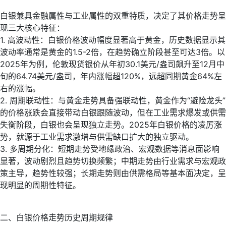
白银兼具金融属性与工业属性的双重特质，决定了其价格走势呈
现三大核心特征：
1. 高波动性：白银价格波动幅度显著高于黄金，历史数据显示其
波动率通常是黄金的1.5-2倍，在趋势确立阶段甚至可达3倍。以
2025年为例，伦敦现货银价从年初30.1美元/盎司飙升至12月中
旬的64.74美元/盎司，年内涨幅超120%，远超同期黄金64%左
右的涨幅。
2. 周期联动性：与黄金走势具备强联动性，黄金作为“避险龙头”
的价格涨跌会直接带动白银跟随波动，但在工业需求爆发或供需
失衡阶段，白银也会呈现独立走势。2025年白银价格的凌厉涨
势，就源于工业需求激增与供需缺口扩大的独立驱动。
3. 多周期分化：短期走势受地缘政治、宏观数据等消息面影响
显著，波动剧烈且趋势切换频繁；中期走势由行业需求与宏观政
策主导，趋势性较强；长期走势则由供需格局等基本面决定，呈
现明显的周期性特征。
二、白银价格走势历史周期规律