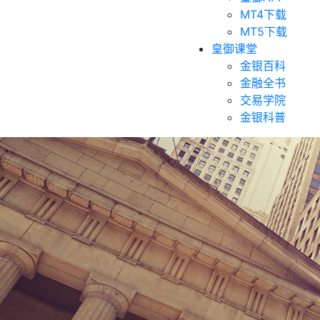
MT4下载
MT5下载
皇御课堂
金银百科
金融全书
交易学院
金银科普