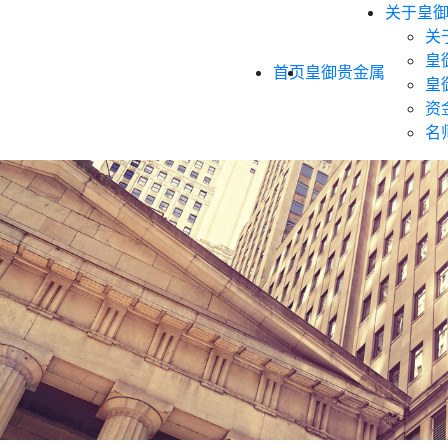
关于皇
关
皇
首页
皇御贵金属
皇
资
名