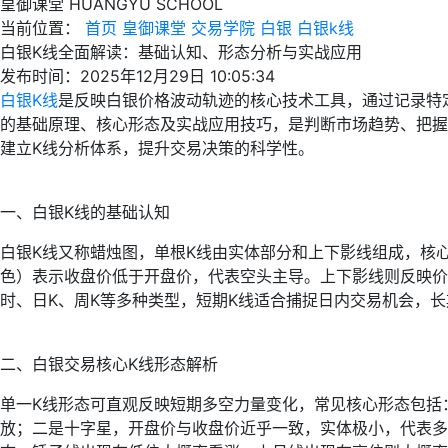
皇御课堂
HUANGYU SCHOOL
当前位置：
首页
皇御课堂
交易学院
白银
白银k线
白银K线全面解读：基础认知、形态分析与实战应用
发布时间：2025年12月29日 10:05:34
白银K线
是反映白银价格波动轨迹的核心技术工具，通过记录特
的基础原理、核心形态及实战应用技巧，是判断市场趋势、把握
建立K线分析体系，提升交易决策的科学性。
一、白银K线的基础认知
白银K线又称蜡烛图，单根K线由实体部分和上下影线组成，核
色）表示收盘价低于开盘价，代表空头主导。上下影线则反映价
时、日K、周K等多种类型，短期K线适合捕捉日内交易机会，
二、白银交易核心K线形态解析
单一K线形态可直观反映短期多空力量变化，常见核心形态包括
放；二是十字星，开盘价与收盘价近乎一致，实体极小，代表