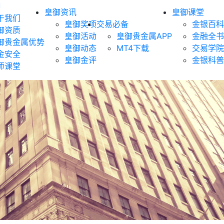
御
皇御资讯
皇御课堂
于我们
皇御奖项
交易必备
金银百科
御资质
皇御活动
皇御贵金属APP
金融全书
御贵金属优势
皇御动态
MT4下载
交易学院
金安全
皇御金评
金银科普
师课堂