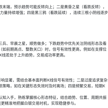
跌末端，预示趋势可能反转向上；二是黄昏之星（看跌反转），
力量持续增强；四是黑三鸦（看跌延续），连续三根小阴线逐步
三兵、早晨之星，顺势做多；下跌趋势中优先关注阴线形态及看
（如前期高点、整数关口）时，信号有效性更高，例如在支撑位
K线若处于上升趋势，交易成功率更高。
影响显著，需结合基本面判断K线信号有效性；二是过度追求复杂
损策略，如在关键形态失效时及时离场；四是频繁交易，短期K
认知入手，熟练掌握核心形态特征，结合趋势、位置、周期共振
能更精准地把握白银交易时机，实现稳健参与。