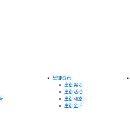
皇御资讯
皇御奖项
皇御活动
势
皇御动态
皇御金评