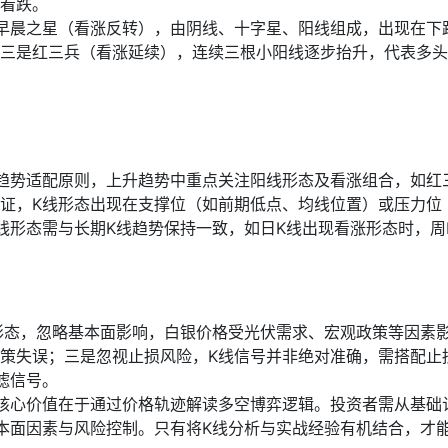
看跌。
早晨之星（看涨反转），由阴线、十字星、阳线组成，出现在下
三是红三兵（看涨延续），连续三根小阳线逐步抬升，代表多头
趋势适配原则，上升趋势中重点关注阳线形态及看涨组合，如红
证，K线形态出现在支撑位（如前期低点、均线位置）或压力位
线形态需与长期K线趋势保持一致，如日K线出现看涨形态时，周
形态，忽略基本面影响，白银价格受光伏需求、宏观政策等因素
策失误；三是忽视止损风险，K线信号并非绝对准确，需搭配止
滤信号。
核心价值在于通过价格轨迹解读多空博弈逻辑。投资者需从基础
本面因素与风险控制。只有将K线分析与实战经验有机结合，才