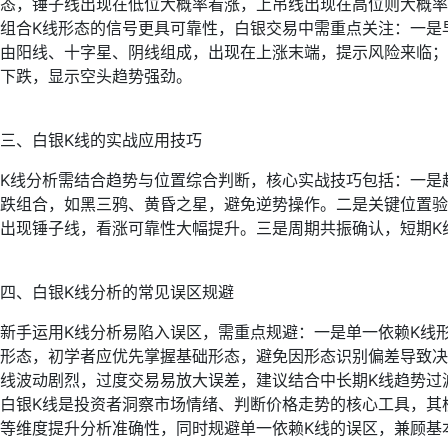
态，锤子线出现在低位大概率看涨，上吊线出现在高位则大概率
组合K线形态的信号更具可靠性，白银交易中需重点关注：一是
由阳线、十字星、阴线组成，出现在上涨末端，提示风险来临；
下跌，显示空头趋势强劲。
三、白银K线的实战应用技巧
K线分析需结合趋势与位置综合判断，核心实战技巧包括：一是
跌组合，如黑三鸦、黄昏之星，避免逆势操作。二是关键位置验
出现锤子线，看涨可靠性大幅提升。三是周期共振确认，短期K
四、白银K线分析的常见误区规避
新手运用K线分析易陷入误区，需重点规避：一是单一依赖K线
形态，初学者应优先掌握基础形态，避免因形态识别偏差导致决
线波动剧烈，过度交易易放大误差，建议结合中长期K线趋势过
白银K线是投资者洞察市场情绪、判断价格走势的核心工具，其
等维度提升分析准确性，同时规避单一依赖K线的误区，兼顾基