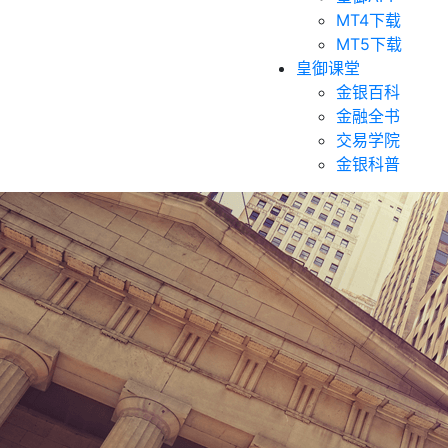
MT4下载
MT5下载
皇御课堂
金银百科
金融全书
交易学院
金银科普