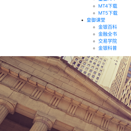
MT4下载
MT5下载
皇御课堂
金银百科
金融全书
交易学院
金银科普