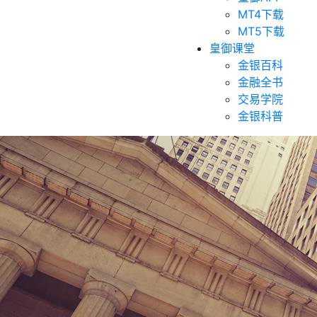
MT4下载
MT5下载
皇御课堂
金银百科
金融全书
交易学院
金银科普