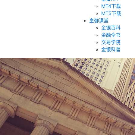
MT4下载
MT5下载
皇御课堂
金银百科
金融全书
交易学院
金银科普