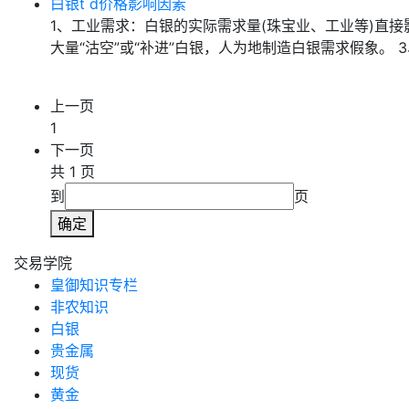
白银t d价格影响因素
1、工业需求：白银的实际需求量(珠宝业、工业等)直
大量“沽空”或“补进”白银，人为地制造白银需求假象。
上一页
1
下一页
共 1 页
到
页
确定
交易学院
皇御知识专栏
非农知识
白银
贵金属
现货
黄金