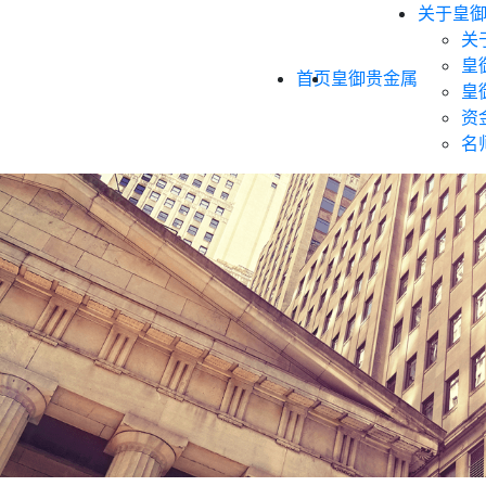
关于皇
关
皇
首页
皇御贵金属
皇
资
名