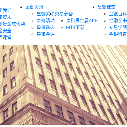
御
皇御资讯
皇御课堂
于我们
皇御奖项
交易必备
金银百科
御资质
皇御活动
皇御贵金属APP
金融全书
御贵金属优势
皇御动态
MT4下载
交易学院
金安全
皇御金评
金银科普
师课堂