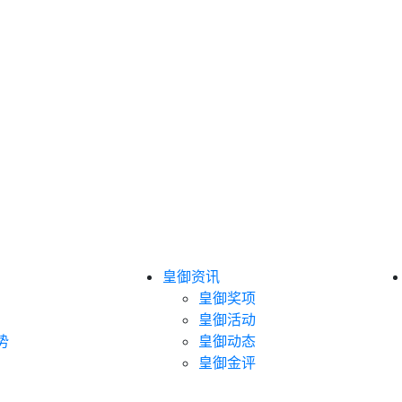
皇御资讯
皇御奖项
皇御活动
势
皇御动态
皇御金评