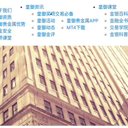
御
皇御资讯
皇御课堂
于我们
皇御奖项
交易必备
金银百科
御资质
皇御活动
皇御贵金属APP
金融全书
御贵金属优势
皇御动态
MT4下载
交易学院
金安全
皇御金评
金银科普
师课堂