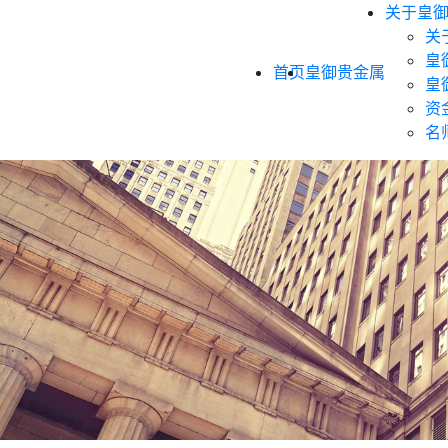
关于皇
关
皇
首页
皇御贵金属
皇
资
名