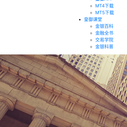
MT4下载
MT5下载
皇御课堂
金银百科
金融全书
交易学院
金银科普