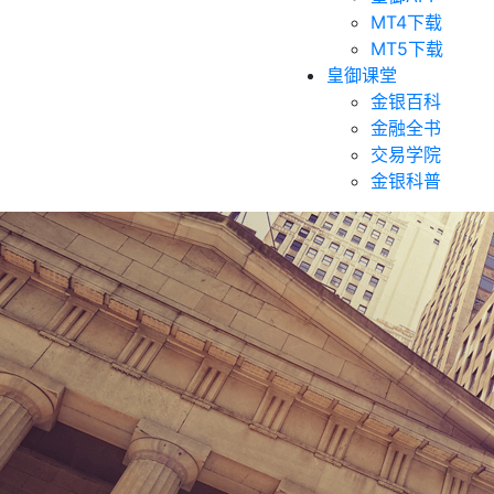
MT4下载
MT5下载
皇御课堂
金银百科
金融全书
交易学院
金银科普