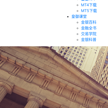
MT4下载
MT5下载
皇御课堂
金银百科
金融全书
交易学院
金银科普