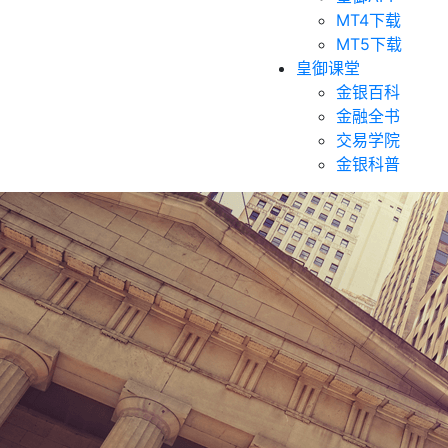
MT4下载
MT5下载
皇御课堂
金银百科
金融全书
交易学院
金银科普