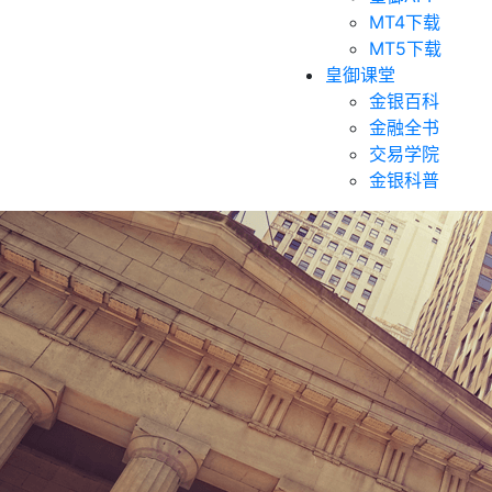
MT4下载
MT5下载
皇御课堂
金银百科
金融全书
交易学院
金银科普