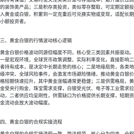
的装饰类产品；三是积存类投资，类似零存整取，可定期定额投
入黄金或白银，积累到一定克重后可兑换实物或变现，适配长期
小额投资者。
三、黄金白银的行情波动核心逻辑
黄金白银价格波动同源但幅度不同，核心受三类因素共振驱动。
一是宏观环境，全球货币政策调整、实际利率变化，直接影响二
者持有成本，是决定中长期走势的核心；二是地缘局势，各类地
缘冲突、全球风险事件，会激发市场避险情绪，推动黄金白银价
格短期快速拉升，其中黄金涨幅通常更稳健；三是供需格局，黄
金受央行购金、珠宝需求支撑，白银受光伏、电子等工业需求拉
动，二者供应均呈刚性，供需缺口为价格提供长期支撑，短期资
金流动会放大波动幅度。
四、黄金白银的合规实操流程
黄金白银的合规实操流程一致，简洁规范，核心分为四步，全程