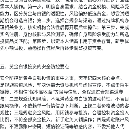
需本人操作。第一步，明确自身需求，结合资金规模、风险承受
能力，区分黄金与白银的适配性，风险偏好低选黄金，想尝试短
期机会可选白银；第二步，选择合规参与渠道，通过持牌机构办
理相关业务，核实机构合法性后再开展后续操作；第三步，完成
实名注册、身份核验与风险测评，确保自身风险承受能力与所选
投资品类匹配；第四步，绑定本人储蓄卡用于资金存管，新手优
先小额试投，熟悉操作流程后再逐步调整投资节奏。
五、黄金白银投资的安全防控要点
安全防控是黄金白银投资的重中之重，需牢记四大核心要点。一
是规避渠道风险，坚决远离无资质机构与虚假宣传，不点击陌生
链接、不相信“保本高收益”等误导信息，全程通过合规渠道参
与；二是规避认知风险，不混淆黄金与白银的波动特性，不盲目
跟风操作，不依赖单一行情信息下判断，正视二者价格波动的客
观性；三是规避资金风险，用闲钱参与投资，合理控制资金投入
比例，不将全部资金投入，新手避免大额操作；四是规避账户风
险，不泄露账户密码、短信验证码等敏感内容，不委托他人代