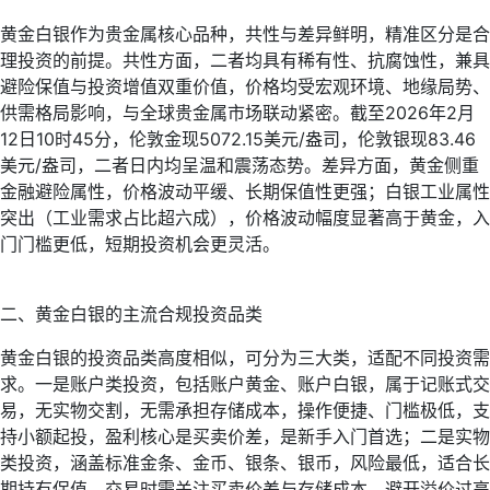
黄金白银作为贵金属核心品种，共性与差异鲜明，精准区分是合
理投资的前提。共性方面，二者均具有稀有性、抗腐蚀性，兼具
避险保值与投资增值双重价值，价格均受宏观环境、地缘局势、
供需格局影响，与全球贵金属市场联动紧密。截至2026年2月
12日10时45分，伦敦金现5072.15美元/盎司，伦敦银现83.46
美元/盎司，二者日内均呈温和震荡态势。差异方面，黄金侧重
金融避险属性，价格波动平缓、长期保值性更强；白银工业属性
突出（工业需求占比超六成），价格波动幅度显著高于黄金，入
门门槛更低，短期投资机会更灵活。
二、黄金白银的主流合规投资品类
黄金白银的投资品类高度相似，可分为三大类，适配不同投资需
求。一是账户类投资，包括账户黄金、账户白银，属于记账式交
易，无实物交割，无需承担存储成本，操作便捷、门槛极低，支
持小额起投，盈利核心是买卖价差，是新手入门首选；二是实物
类投资，涵盖标准金条、金币、银条、银币，风险最低，适合长
期持有保值，交易时需关注买卖价差与存储成本，避开溢价过高