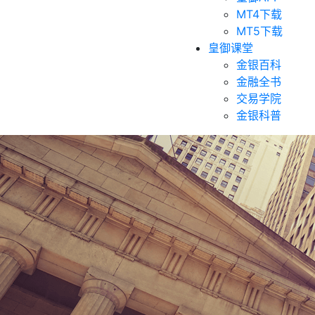
MT4下载
MT5下载
皇御课堂
金银百科
金融全书
交易学院
金银科普