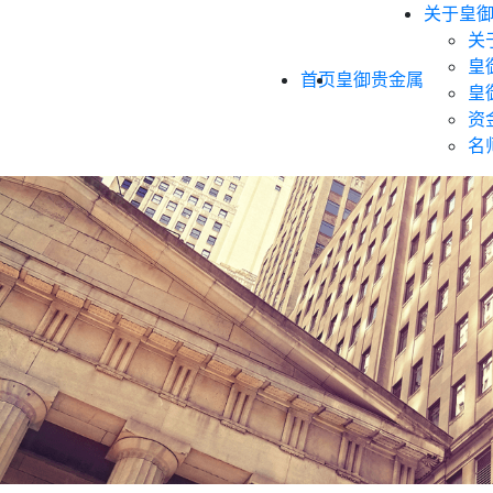
关于皇
关
皇
首页
皇御贵金属
皇
资
名