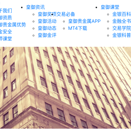
御
皇御资讯
皇御课堂
于我们
皇御奖项
交易必备
金银百科
御资质
皇御活动
皇御贵金属APP
金融全书
御贵金属优势
皇御动态
MT4下载
交易学院
金安全
皇御金评
金银科普
师课堂