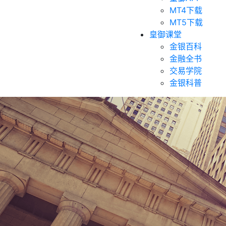
MT4下载
MT5下载
皇御课堂
金银百科
金融全书
交易学院
金银科普