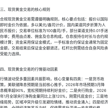
三、现货黄金交易的核心规则
合规现货黄金交易需遵循明确规则，核心要点包括：报价以国际
即时金价为依据，多以美元/盎司计价，国内渠道同步折算为人
民币报价；交易单位标准为100盎司/手，部分渠道支持0.01手迷
你单；费用由点差、佣金及仓息构成，仓息按持仓时长与合约规
模计算；资金采用保证金模式，一手标准合约保证金通常为固定
金额，交易结束后保证金全额退还，杠杆比例需结合自身风险承
受能力选择。
四、现货黄金交易的行情驱动因素
行情波动受多重因素共振影响，核心变量有四类：一是货币政
策，美联储降息预期是当前核心推手，2026年市场预期3月降
息概率超90%，宽松预期持续利好金价；二是央行购金，2026
年1月全球央行净购金量同比上涨120%，刚需托底金价；三是地
缘局势，区域冲突升级引发避险情绪，推动资金涌入；四是经济
形势，全球经济复苏乏力时，保值需求升温进一步支撑价格。