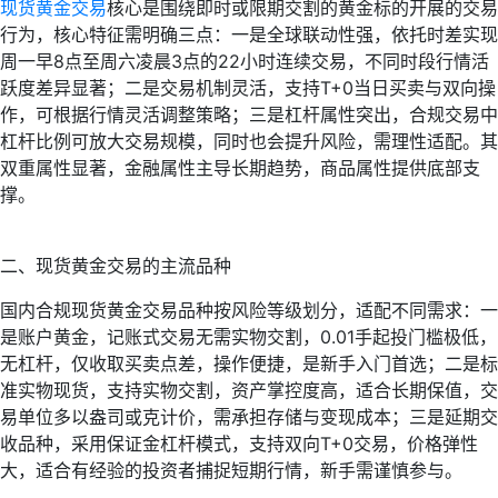
现货黄金交易
核心是围绕即时或限期交割的黄金标的开展的交易
行为，核心特征需明确三点：一是全球联动性强，依托时差实现
周一早8点至周六凌晨3点的22小时连续交易，不同时段行情活
跃度差异显著；二是交易机制灵活，支持T+0当日买卖与双向操
作，可根据行情灵活调整策略；三是杠杆属性突出，合规交易中
杠杆比例可放大交易规模，同时也会提升风险，需理性适配。其
双重属性显著，金融属性主导长期趋势，商品属性提供底部支
撑。
二、现货黄金交易的主流品种
国内合规现货黄金交易品种按风险等级划分，适配不同需求：一
是账户黄金，记账式交易无需实物交割，0.01手起投门槛极低，
无杠杆，仅收取买卖点差，操作便捷，是新手入门首选；二是标
准实物现货，支持实物交割，资产掌控度高，适合长期保值，交
易单位多以盎司或克计价，需承担存储与变现成本；三是延期交
收品种，采用保证金杠杆模式，支持双向T+0交易，价格弹性
大，适合有经验的投资者捕捉短期行情，新手需谨慎参与。