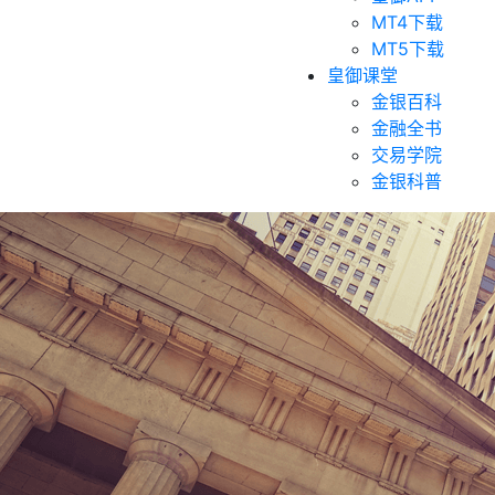
MT4下载
MT5下载
皇御课堂
金银百科
金融全书
交易学院
金银科普