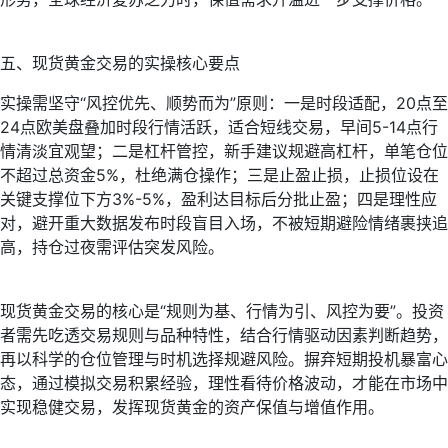
五、现货黄金交易的实操核心要点
实操需坚守“风控优先、顺势而为”原则：一是时段适配，20点至
24点欧美盘叠加时段行情活跃，适合短线交易，早间5-14点行
情清淡宜观望；二是杠杆管控，新手建议规避高杠杆，单笔仓位
不超过总资金5%，杜绝满仓操作；三是止盈止损，止损位设在
关键支撑位下方3%-5%，盈利达目标后分批止盈；四是理性应
对，避开重大数据发布时段盲目入场，不被短期避险情绪裹挟追
高，持仓过夜需评估突发风险。
现货黄金交易的核心是“规则为基、行情为引、风控为要”。投资
者需先吃透交易规则与品种特性，结合行情驱动因素判断趋势，
再以科学的仓位管理与时机选择规避风险。摒弃短期投机暴富心
态，通过模拟交易积累经验，理性看待价格波动，才能在市场中
实现稳健交易，发挥现货黄金的资产保值与增值作用。