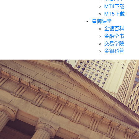
MT4下载
MT5下载
皇御课堂
金银百科
金融全书
交易学院
金银科普