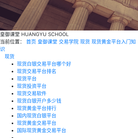
皇御课堂
HUANGYU SCHOOL
当前位置：
首页
皇御课堂
交易学院
现货
现货黄金平台入门知
识
现货
现货白银交易平台哪个好
现货交易平台排名
现货平台
现货投资平台
现货交易软件
现货白银开户多少钱
现货黄金平台排行
国内现货白银平台
现货黄金交易平台
国际现货黄金交易平台