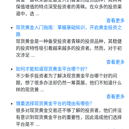
保值增值的特点深受投资者的青睐。在众多的投资渠
道中，选 …
查看更多
现货黄金入门指南：掌握基础知识，开启黄金投资之
路
现货黄金是一种备受投资者青睐的投资品种，其稳健
的投资特性吸引着越来越多的投资者。然而，对于初
次涉足 …
查看更多
如何才能知道现货黄金平台哪个好？
不少新手投资者为了解决现货黄金平台哪个好的问
题，想了很多办法却仍然一筹莫展，他们不知道什么
样的现货黄 …
查看更多
慎重选择现货黄金平台的理由有哪些？
很多对现货黄金交易还不够了解的投资者，他们并没
有意识到现货黄金平台的重要性，因此造成他们选择
平台是不 …