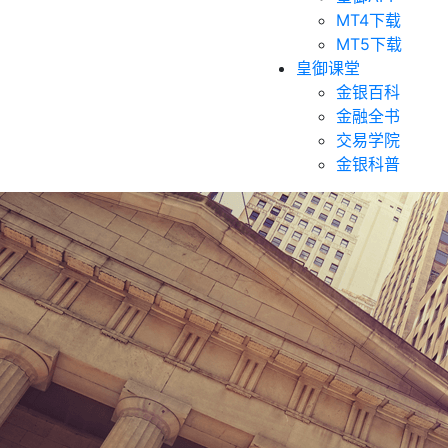
MT4下载
MT5下载
皇御课堂
金银百科
金融全书
交易学院
金银科普