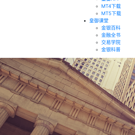
MT4下载
MT5下载
皇御课堂
金银百科
金融全书
交易学院
金银科普